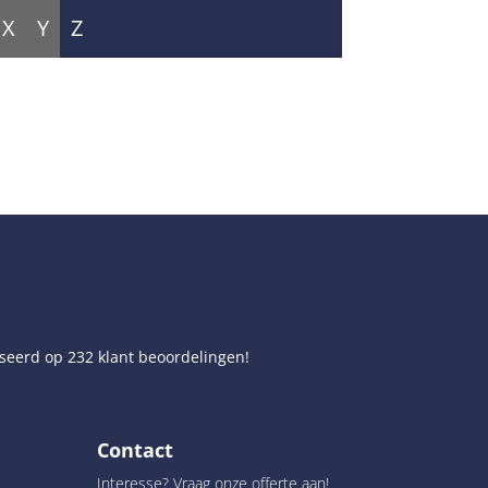
X
Y
Z
seerd op
232
klant beoordelingen!
Contact
Interesse? Vraag onze offerte aan!