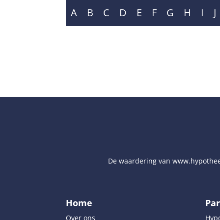
A
B
C
D
E
F
G
H
I
J
De waardering van
www.hypothee
Home
Par
Over ons
Hyp