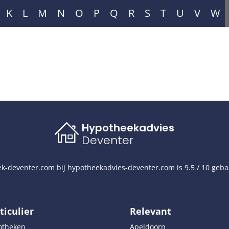
K
L
M
N
O
P
Q
R
S
T
U
V
W
Hypotheekadvies
Deventer
k-deventer.com
bij
hypotheekadvies-deventer.com
is
9.5
/
10
geba
ticulier
Relevant
otheken
Apeldoorn